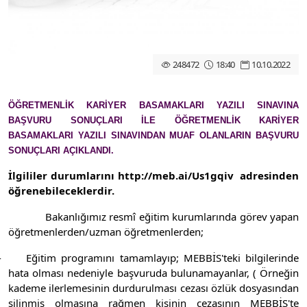
248472
18:40
10.10.2022
ÖĞRETMENLİK KARİYER BASAMAKLARI YAZILI SINAVINA
BAŞVURU SONUÇLARI İLE ÖĞRETMENLİK KARİYER
BASAMAKLARI YAZILI SINAVINDAN MUAF OLANLARIN BAŞVURU
SONUÇLARI AÇIKLANDI.
İlgililer durumlarını
http://meb.ai/Us1gqiv
adresinden
öğrenebileceklerdir.
Bakanlığımız resmî eğitim kurumlarında görev yapan
öğretmenlerden/uzman öğretmenlerden;
- Eğitim programını tamamlayıp;
MEBBİS'teki bilgilerinde
hata olması nedeniyle başvuruda bulunamayanlar, ( Örneğin
kademe ilerlemesinin durdurulması cezası özlük dosyasından
silinmiş olmasına rağmen kişinin cezasının MEBBİS'te