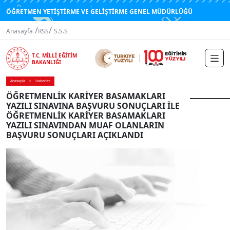
ÖĞRETMEN YETİŞTİRME VE GELİŞTİRME GENEL MÜDÜRLÜĞÜ
/
/
Anasayfa
RSS
S.S.S
T.C. MİLLİ EĞİTİM
BAKANLIĞI
Anasayfa
Haberler
ÖĞRETMENLİK KARİYER BASAMAKLARI
YAZILI SINAVINA BAŞVURU SONUÇLARI İLE
ÖĞRETMENLİK KARİYER BASAMAKLARI
YAZILI SINAVINDAN MUAF OLANLARIN
BAŞVURU SONUÇLARI AÇIKLANDI