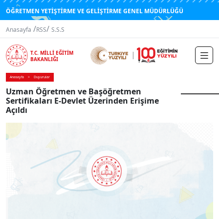
ÖĞRETMEN YETİŞTİRME VE GELİŞTİRME GENEL MÜDÜRLÜĞÜ
/
/
Anasayfa
RSS
S.S.S
T.C. MİLLİ EĞİTİM
BAKANLIĞI
Anasayfa
Duyurular
Uzman Öğretmen ve Başöğretmen
Sertifikaları E-Devlet Üzerinden Erişime
Açıldı